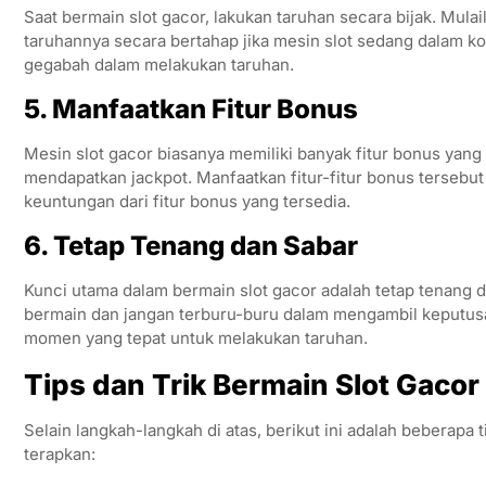
Saat bermain slot gacor, lakukan taruhan secara bijak. Mula
taruhannya secara bertahap jika mesin slot sedang dalam ko
gegabah dalam melakukan taruhan.
5. Manfaatkan Fitur Bonus
Mesin slot gacor biasanya memiliki banyak fitur bonus yan
mendapatkan jackpot. Manfaatkan fitur-fitur bonus tersebu
keuntungan dari fitur bonus yang tersedia.
6. Tetap Tenang dan Sabar
Kunci utama dalam bermain slot gacor adalah tetap tenang 
bermain dan jangan terburu-buru dalam mengambil keputus
momen yang tepat untuk melakukan taruhan.
Tips dan Trik Bermain Slot Gacor
Selain langkah-langkah di atas, berikut ini adalah beberapa 
terapkan: