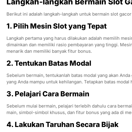
Langkah-langkah Bermain Slot G
Berikut ini adalah langkah-langkah untuk bermain slot gacor
1. Pilih Mesin Slot yang Tepat
Langkah pertama yang harus dilakukan adalah memilih mesin 
dimainkan dan memiliki rasio pembayaran yang tinggi. Mesin
menarik dan memiliki banyak fitur bonus.
2. Tentukan Batas Modal
Sebelum bermain, tentukanlah batas modal yang akan Anda 
yang Anda mampu untuk kehilangan. Tetapkan batas modal ha
3. Pelajari Cara Bermain
Sebelum mulai bermain, pelajari terlebih dahulu cara bermain
main, simbol-simbol khusus, dan fitur bonus yang ada di mes
4. Lakukan Taruhan Secara Bijak