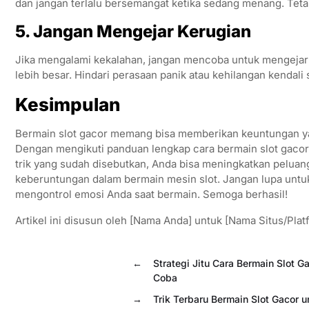
dan jangan terlalu bersemangat ketika sedang menang. Teta
5. Jangan Mengejar Kerugian
Jika mengalami kekalahan, jangan mencoba untuk mengeja
lebih besar. Hindari perasaan panik atau kehilangan kendali 
Kesimpulan
Bermain slot gacor memang bisa memberikan keuntungan yan
Dengan mengikuti panduan lengkap cara bermain slot gacor
trik yang sudah disebutkan, Anda bisa meningkatkan pelu
keberuntungan dalam bermain mesin slot. Jangan lupa untu
mengontrol emosi Anda saat bermain. Semoga berhasil!
Artikel ini disusun oleh [Nama Anda] untuk [Nama Situs/Plat
←
Strategi Jitu Cara Bermain Slot 
Coba
→
Trik Terbaru Bermain Slot Gacor 