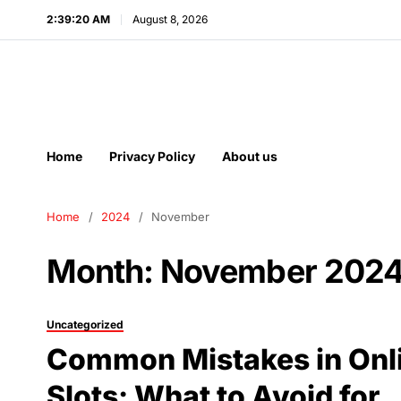
2:39:21 AM
August 8, 2026
Home
Privacy Policy
About us
Home
2024
November
Month:
November 202
Uncategorized
Common Mistakes in Onl
Slots: What to Avoid for