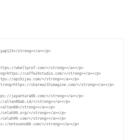
yap123</strong></a></p>

ttps://whellprof.com/</strong></a></p>

ng>https://caffe24studio.com/</strong></a></p>

tps://apihijau.com/</strong></a></p>

trong>https://sharewithimagine.com/</strong></a></p>

ps://jayantara88.com/</strong></a></p>

//altan88ab.id/</strong></a></p>

>altan88</strong></a></p>

/celah99.org/</strong></a></p>

/celah99.com/</strong></a></p>

s://ontoseno88.com/</strong></a></p>
