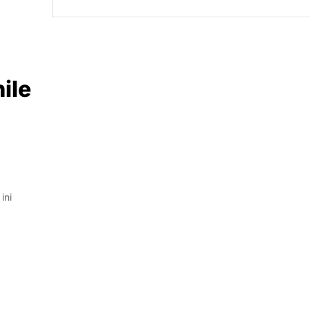
ile
ini