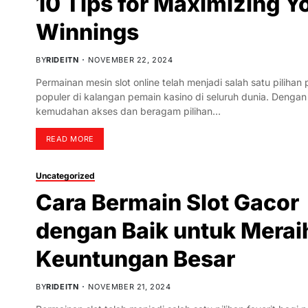
10 Tips for Maximizing Y
Winnings
BY
RIDEITN
NOVEMBER 22, 2024
Permainan mesin slot online telah menjadi salah satu pilihan 
populer di kalangan pemain kasino di seluruh dunia. Dengan
kemudahan akses dan beragam pilihan…
READ MORE
Uncategorized
Cara Bermain Slot Gacor
dengan Baik untuk Merai
Keuntungan Besar
BY
RIDEITN
NOVEMBER 21, 2024