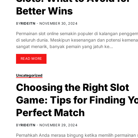
Better Wins
BY
RIDEITN
NOVEMBER 30, 2024
Permainan slot online semakin populer di kalangan penggem
di seluruh dunia. Meskipun kesenangan dan potensi kemen
sangat menarik, banyak pemain yang jatuh ke…
READ MORE
Uncategorized
Choosing the Right Slot
Game: Tips for Finding Y
Perfect Match
BY
RIDEITN
NOVEMBER 29, 2024
Pernahkah Anda merasa bingung ketika memilih permainan s