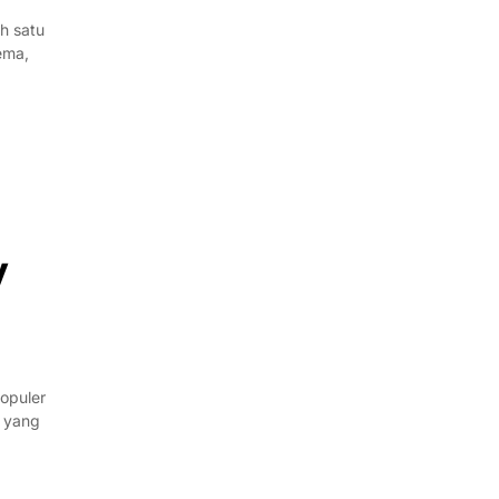
ah satu
ema,
y
populer
a yang