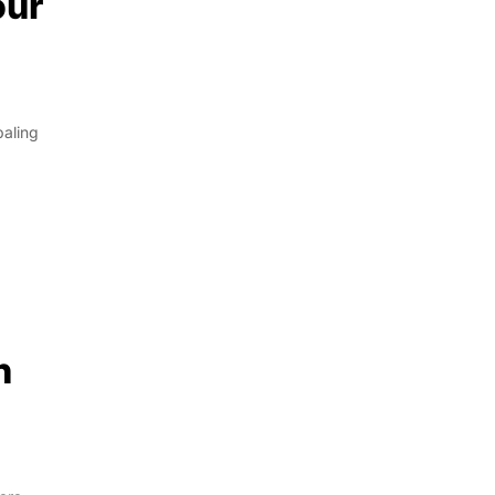
our
paling
h