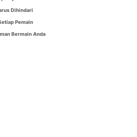
rus Dihindari
Setiap Pemain
aman Bermain Anda