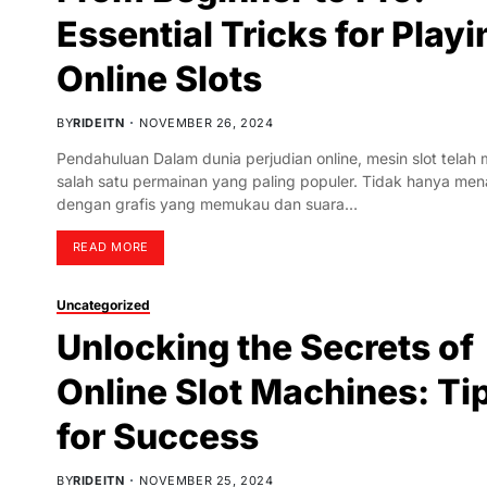
Essential Tricks for Playi
Online Slots
BY
RIDEITN
NOVEMBER 26, 2024
Pendahuluan Dalam dunia perjudian online, mesin slot telah 
salah satu permainan yang paling populer. Tidak hanya men
dengan grafis yang memukau dan suara…
READ MORE
Uncategorized
Unlocking the Secrets of
Online Slot Machines: Ti
for Success
BY
RIDEITN
NOVEMBER 25, 2024