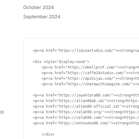
October 2024
…
September 2024
<p><a href="https://liminastudio.com/"><strong>sa
<div style="display:none">

    <p><a href="https://whellprof.com/"><strong>h
    <p><a href="https://caffe24studio.com/"><stro
    <p><a href="https://apihijau.com/"><strong>ht
    <p><a href="https://sharewithimagine.com/"><s
<p><a href="https://jayantara88.com/"><strong>htt
<p><a href="https://altan88ab.id/"><strong>https:
<p><a href="https://altan88-official.id/"><strong
di
<p><a href="https://celah99.org/"><strong>https:/
<p><a href="https://celah99.com/"><strong>https:/
<p><a href="https://ontoseno88.com/"><strong>http
    </div>