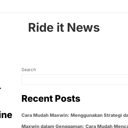
Ride it News
Search
4
Recent Posts
ine
Cara Mudah Maxwin: Menggunakan Strategi da
Maxwin dalam Genggaman: Cara Mudah Menc