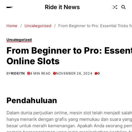
Ride it News
Home
Uncategorized
From Beginner to Pro: Essential Tricks f
Uncategorized
From Beginner to Pro: Essent
Online Slots
BY
RIDEITN
4 MIN READ
NOVEMBER 26, 2024
0
Pendahuluan
Dalam dunia perjudian online, mesin slot telah menjadi sala
hanya menarik dengan grafis yang memukau dan suara yang
besar untuk meraih kemenangan. Apakah Anda seorang pemu