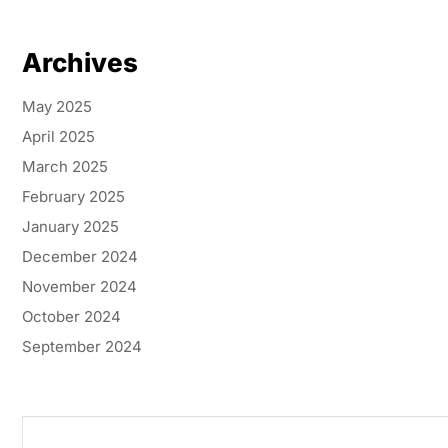
Archives
May 2025
April 2025
March 2025
February 2025
January 2025
December 2024
November 2024
October 2024
September 2024