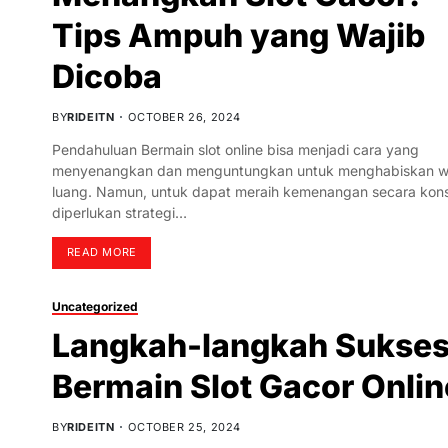
Tips Ampuh yang Wajib
Dicoba
BY
RIDEITN
OCTOBER 26, 2024
Pendahuluan Bermain slot online bisa menjadi cara yang
menyenangkan dan menguntungkan untuk menghabiskan w
luang. Namun, untuk dapat meraih kemenangan secara kons
diperlukan strategi…
READ MORE
Uncategorized
Langkah-langkah Sukse
Bermain Slot Gacor Onlin
BY
RIDEITN
OCTOBER 25, 2024