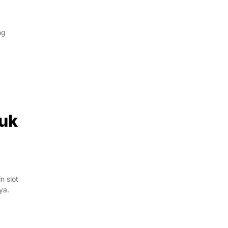
ng
tuk
n slot
ya.