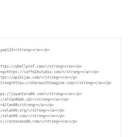
yap123</strong></a></p>

ttps://whellprof.com/</strong></a></p>

ng>https://caffe24studio.com/</strong></a></p>

tps://apihijau.com/</strong></a></p>

trong>https://sharewithimagine.com/</strong></a></p>

ps://jayantara88.com/</strong></a></p>

//altan88ab.id/</strong></a></p>

>altan88</strong></a></p>

/celah99.org/</strong></a></p>

/celah99.com/</strong></a></p>

s://ontoseno88.com/</strong></a></p>
