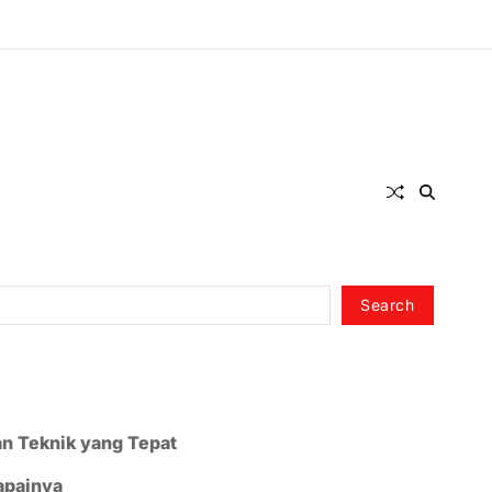
Search
n Teknik yang Tepat
apainya