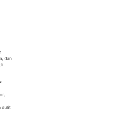
n
a, dan
di
r
or,
n
sulit