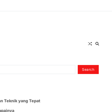
Search
n Teknik yang Tepat
apainya