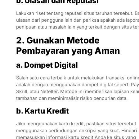
b. Ulasan dan Reputasi
Lakukan riset tentang reputasi situs taruhan tersebut. B
ulasan dari pengguna lain dan periksa apakah ada lapor
penipuan atau masalah lain yang terkait dengan situs te
2. Gunakan Metode
Pembayaran yang Aman
a. Dompet Digital
Salah satu cara terbaik untuk melakukan transaksi onlin
adalah dengan menggunakan dompet digital seperti Pay
Skrill, atau Neteller. Metode ini memberikan lapisan k
tambahan dan meminimalisir risiko pencurian data.
b. Kartu Kredit
Jika menggunakan kartu kredit, pastikan situs tersebut
menggunakan perlindungan enkripsi yang kuat. Hindari
memasukkan informasi kartu kredit Anda ke situs yang