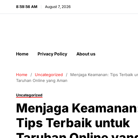
8:59:57 AM
August 7, 2026
Home
Privacy Policy
About us
Home
Uncategorized
Menjaga Keamanan: Tips Terbaik u
Taruhan Online yang Aman
Uncategorized
Menjaga Keamanan
Tips Terbaik untuk
Taruhan Online yan