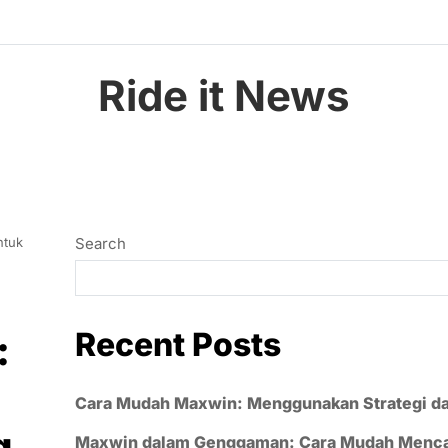
Ride it News
ntuk
Search
Recent Posts
:
Cara Mudah Maxwin: Menggunakan Strategi da
g
Maxwin dalam Genggaman: Cara Mudah Menc