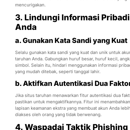
mencurigakan.
3. Lindungi Informasi Pribadi
Anda
a. Gunakan Kata Sandi yang Kuat
Selalu gunakan kata sandi yang kuat dan unik untuk aku
taruhan Anda. Gabungkan huruf besar, huruf kecil, angk
simbol. Selain itu, hindari menggunakan informasi priba
yang mudah ditebak, seperti tanggal lahir.
b. Aktifkan Autentikasi Dua Fakto
Jika situs taruhan menawarkan fitur autentikasi dua fakt
pastikan untuk mengaktifkannya. Fitur ini menambahka
lapisan keamanan ekstra yang membuat akun Anda lebih 
diakses oleh orang yang tidak berwenang.
4. Waspadai Taktik Phishing