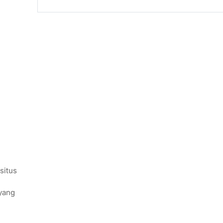
situs
 yang