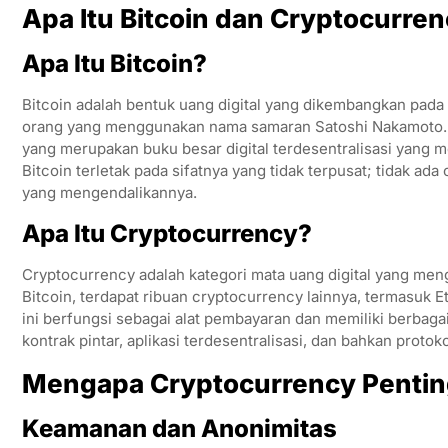
Apa Itu Bitcoin dan Cryptocurre
Apa Itu Bitcoin?
Bitcoin adalah bentuk uang digital yang dikembangkan pad
orang yang menggunakan nama samaran Satoshi Nakamoto. B
yang merupakan buku besar digital terdesentralisasi yang 
Bitcoin terletak pada sifatnya yang tidak terpusat; tidak ada
yang mengendalikannya.
Apa Itu Cryptocurrency?
Cryptocurrency adalah kategori mata uang digital yang men
Bitcoin, terdapat ribuan cryptocurrency lainnya, termasuk E
ini berfungsi sebagai alat pembayaran dan memiliki berbaga
kontrak pintar, aplikasi terdesentralisasi, dan bahkan protoko
Mengapa Cryptocurrency Pentin
Keamanan dan Anonimitas