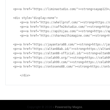
<p><a href="https://liminastudio.com/"><strong>sayap123</
<div style="display:none">

    <p><a href="https://whellprof.com/"><strong>https://w
    <p><a href="https://caffe24studio.com/"><strong>https
    <p><a href="https://apihijau.com/"><strong>https://ap
    <p><a href="https://sharewithimagine.com/"><strong>ht
<p><a href="https://jayantara88.com/"><strong>https://jay
<p><a href="https://altan88ab.id/"><strong>https://altan8
<p><a href="https://altan88-official.id/"><strong>altan88
<p><a href="https://celah99.org/"><strong>https://celah99
<p><a href="https://celah99.com/"><strong>https://celah99
<p><a href="https://ontoseno88.com/"><strong>https://onto
    </div>
Copyright © 2026
- Powered by
Magze
.