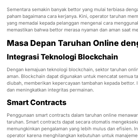
Sementara semakin banyak bettor yang mulai terbiasa denga
paham bagaimana cara kerjanya. Kini, operator taruhan mem
yang memadai kepada pelanggan mengenai cara menggunakan
memastikan bahwa bettor merasa nyaman dan aman saat m
Masa Depan Taruhan Online den
Integrasi Teknologi Blockchain
Dengan kemajuan teknologi blockchain, sektor taruhan onli
aman. Blockchain dapat digunakan untuk mencatat semua tar
diubah, memberikan kepercayaan tambahan kepada bettor.
dan meningkatkan integritas permainan.
Smart Contracts
Penggunaan smart contracts dalam taruhan online menawa
taruhan. Smart contracts dapat secara otomatis mengekseku
memungkinkan pengalaman yang lebih mulus dan efisien. Ini
operator karena menghilangkan kebutuhan untuk manajeme